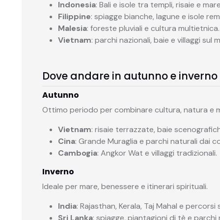
Indonesia
: Bali e isole tra templi, risaie e mare
Filippine
: spiagge bianche, lagune e isole re
Malesia
: foreste pluviali e cultura multietnica.
Vietnam
: parchi nazionali, baie e villaggi sul 
Dove andare in autunno e inverno 
Autunno
Ottimo periodo per combinare cultura, natura e ma
Vietnam
: risaie terrazzate, baie scenografich
Cina
: Grande Muraglia e parchi naturali dai col
Cambogia
: Angkor Wat e villaggi tradizionali.
Inverno
Ideale per mare, benessere e itinerari spirituali.
India
: Rajasthan, Kerala, Taj Mahal e percorsi s
Sri Lanka
: spiagge, piantagioni di tè e parchi 