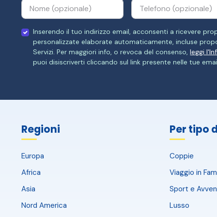
Inserendo il tuo indirizzo email, acconsenti a ricevere p
personalizzate elaborate automaticamente, incluse propo
Servizi. Per maggiori info, o revoca del consenso,
leggi l'I
puoi disiscriverti cliccando sul link presente nelle tue emai
Regioni
Per tipo 
Europa
Coppie
Africa
Viaggio in Fami
Asia
Sport e Avven
Nord America
Lusso