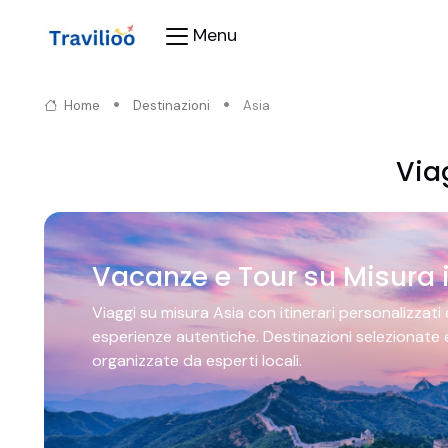
Menu
Home
Destinazioni
Asia
Via
Vacanze e Tour su Misura 
Viaggi su misura Asia con itinerari personalizzati
esperienze autentiche. Destinazioni selezionate 
organizzate da esperti locali.