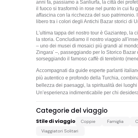
anni fa, passiamo a Sanliurfa, la città dei profet
il fuoco si trasformò in rose nel punto in cui fu 
affascina con la ricchezza del suo patrimonio. 
libero tra i colori degli Antichi Bazar storici di U
L'ultima tappa del nostro tour è Gaziantep, la ci
la storia. Concludiamo il nostro viaggio all'ins
– uno dei musei di mosaici più grandi al mond
Zingara' –, passeggiando per lo Storico Bazar d
sorseggiando il famoso caffè di terebinto (me
Accompagnati da guide esperte parlanti italian
più autentico e profondo della Turchia, combina
bellezza dei paesaggi, la spiritualità dei luogh
Un’esperienza indimenticabile per chi desider
Categorie del viaggio
Stile di viaggio
Coppie
Famiglia
C
Viaggiatori Solitari