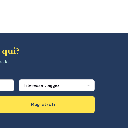
 qui?
e dai
Registrati