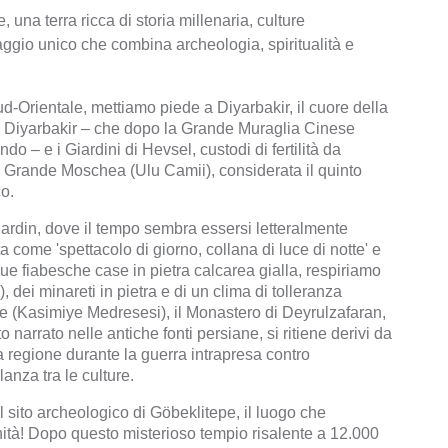
 una terra ricca di storia millenaria, culture
aggio unico che combina archeologia, spiritualità e
ud-Orientale, mettiamo piede a Diyarbakir, il cuore della
Diyarbakir – che dopo la Grande Muraglia Cinese
do – e i Giardini di Hevsel, custodi di fertilità da
lla Grande Moschea (Ulu Camii), considerata il quinto
o.
ardin, dove il tempo sembra essersi letteralmente
 come 'spettacolo di giorno, collana di luce di notte' e
ue fiabesche case in pietra calcarea gialla, respiriamo
), dei minareti in pietra e di un clima di tolleranza
e (Kasimiye Medresesi), il Monastero di Deyrulzafaran,
 narrato nelle antiche fonti persiane, si ritiene derivi da
ta regione durante la guerra intrapresa contro
anza tra le culture.
al sito archeologico di Göbeklitepe, il luogo che
anità! Dopo questo misterioso tempio risalente a 12.000