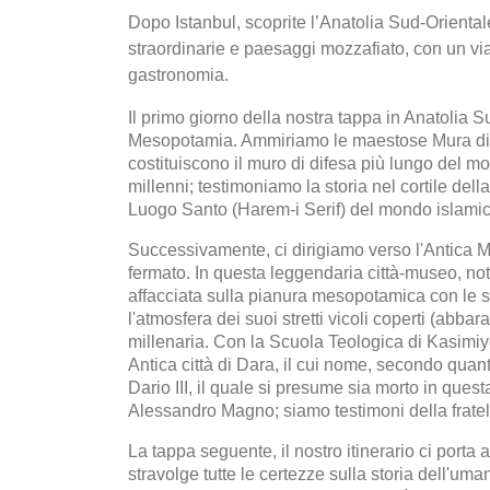
Dopo Istanbul, scoprite l’Anatolia Sud-Orientale,
straordinarie e paesaggi mozzafiato, con un vi
gastronomia.
Il primo giorno della nostra tappa in Anatolia S
Mesopotamia. Ammiriamo le maestose Mura di 
costituiscono il muro di difesa più lungo del mon
millenni; testimoniamo la storia nel cortile de
Luogo Santo (Harem-i Serif) del mondo islamic
Successivamente, ci dirigiamo verso l'Antica M
fermato. In questa leggendaria città-museo, nota
affacciata sulla pianura mesopotamica con le s
l'atmosfera dei suoi stretti vicoli coperti (abbara
millenaria. Con la Scuola Teologica di Kasimiy
Antica città di Dara, il cui nome, secondo quanto
Dario III, il quale si presume sia morto in ques
Alessandro Magno; siamo testimoni della fratell
La tappa seguente, il nostro itinerario ci porta 
stravolge tutte le certezze sulla storia dell'um