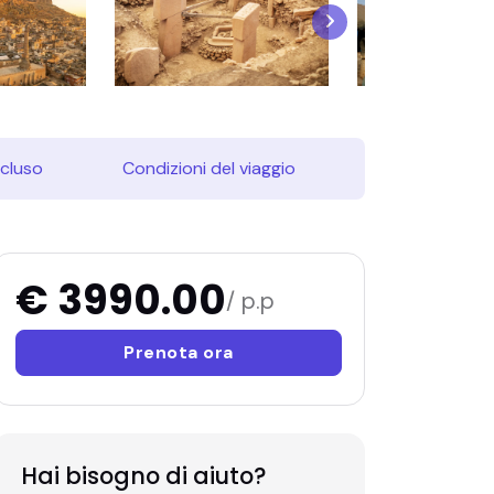
ncluso
Condizioni del viaggio
€ 3990.00
/ p.p
Prenota ora
Hai bisogno di aiuto?