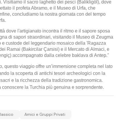
i. Visitiamo il sacro laghetto dei pesci (Balikligöl), dove
gettato il profeta Abramo, e il Museo di Urfa, che
Infine, concludiamo la nostra giornata con del tempo
rfa.
ttà dove l'artigianato incontra il ritmo e il sapore sposa
egna di sapori straordinari, visitando il Museo di Zeugma
o e custode del leggendario mosaico della 'Ragazza
ei Ramai (Bakircilar Çarsisi) e il Mercato di Almaci, e
nengiç) accompagnato dalla celebre baklava di Antep."
o, questo viaggio offre un’immersione completa nel lato
ndo la scoperta di antichi tesori archeologici con la
i sacri e la ricchezza della tradizione gastronomica.
a conoscere la Turchia più genuina e sorprendente.
lassico
Amici e Gruppi Privati