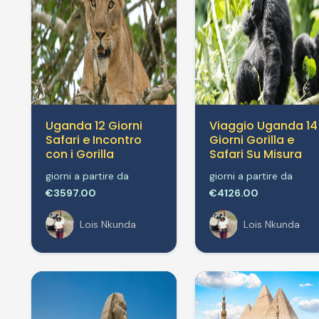
Uganda 12 Giorni
Viaggio Uganda 14
Safari e Incontro
Giorni Gorilla e
con i Gorilla
Safari Su Misura
giorni a partire da
giorni a partire da
€3597.00
€4126.00
Lois Nkunda
Lois Nkunda