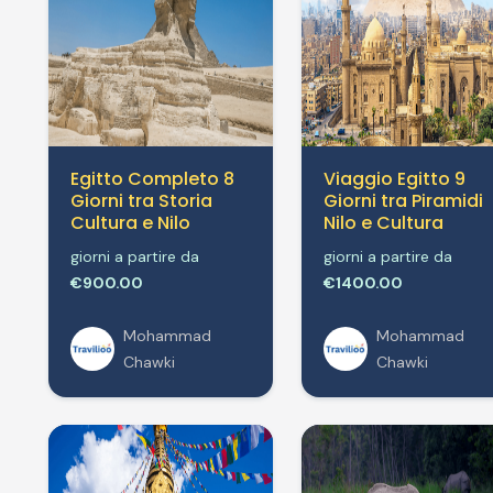
Egitto Completo 8
Viaggio Egitto 9
Giorni tra Storia
Giorni tra Piramidi
Cultura e Nilo
Nilo e Cultura
giorni a partire da
giorni a partire da
€900.00
€1400.00
Mohammad
Mohammad
Chawki
Chawki