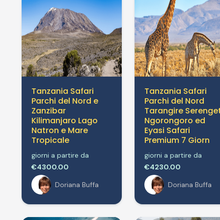
Tanzania Safari
Tanzania Safari
Parchi del Nord e
Parchi del Nord
Zanzibar
Tarangire Serenget
Kilimanjaro Lago
Ngorongoro ed
Natron e Mare
Eyasi Safari
Tropicale
Premium 7 Giorn
giorni a partire da
giorni a partire da
€4300.00
€4230.00
Doriana Buffa
Doriana Buffa