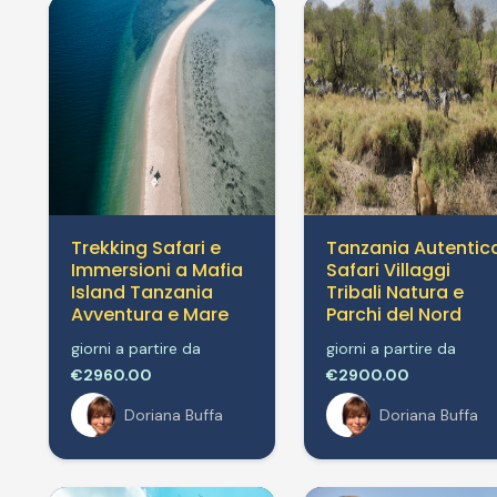
Trekking Safari e
Tanzania Autentic
Immersioni a Mafia
Safari Villaggi
Island Tanzania
Tribali Natura e
Avventura e Mare
Parchi del Nord
giorni a partire da
giorni a partire da
€2960.00
€2900.00
Doriana Buffa
Doriana Buffa