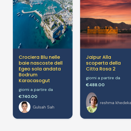
Crociera Blu nelle
Jaipur Alla
baie nascoste dell
scoperta della
Egeo sola andata
Citta Rosa 2
Bodrum
giorni a partire da
Karacasogut
€488.00
giorni a partire da
€740.00
reshma khedeka
Gulsah Sah