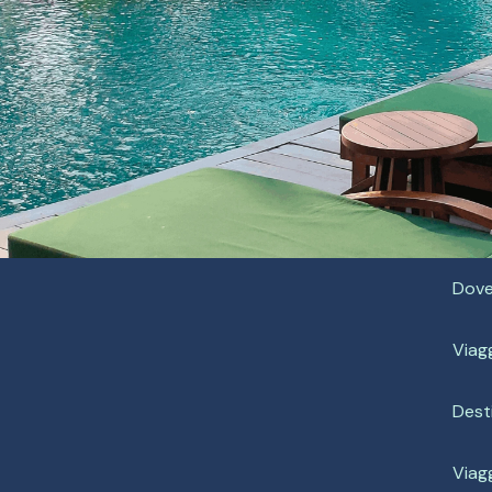
Dove
Viag
Dest
Viagg