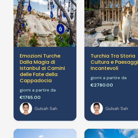
Emozioni Turche
Turchia Tra Storia
Dalla Magia di
Cultura e Paesagg
Istanbul ai Camini
Incantevoli
delle Fate della
giorni a partire da
Cappadocia
€2780.00
giorni a partire da
€1765.00
Gulsah Sah
Gulsah Sah