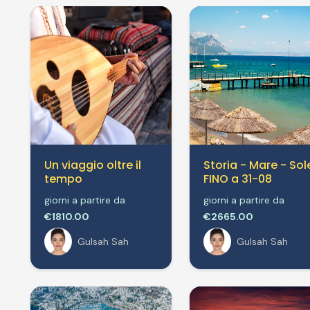
Un viaggio oltre il
Storia - Mare - Sol
tempo
FINO a 31-08
giorni a partire da
giorni a partire da
€1810.00
€2665.00
Gulsah Sah
Gulsah Sah