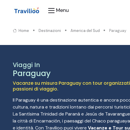
Menu
Home
Destinazioni
America del Sud
Paraguay
Viaggi In
Paraguay
Vacanze su misura Paraguay con tour organizzati ed
passioni di viaggio.
Il Paraguay è una destinazione autentica e ancora poco
cultura, natura e tradizioni lontano dai percorsi turistic
La Santísima Trinidad de Paraná e Jesús de Tavarangue
la città di Encarnación, i paesaggi del Chaco paraguayano
e identità. Con Travilioo puoi vivere
Vacanze e Tour su