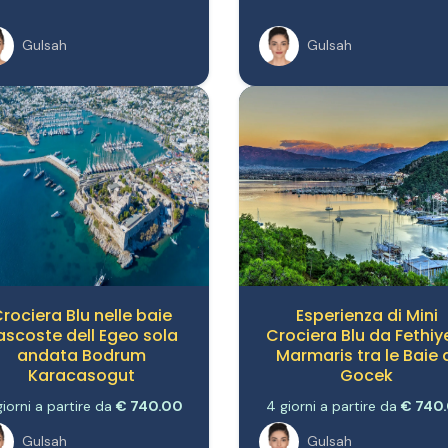
Gulsah
Gulsah
rociera Blu nelle baie
Esperienza di Mini
ascoste dell Egeo sola
Crociera Blu da Fethiy
andata Bodrum
Marmaris tra le Baie 
Karacasogut
Gocek
iorni a partire da
€ 740.00
4 giorni a partire da
€ 740
Gulsah
Gulsah