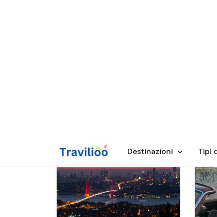
Coppie
Famiglia
Classico
Amici e Gruppi
Privati
Cate