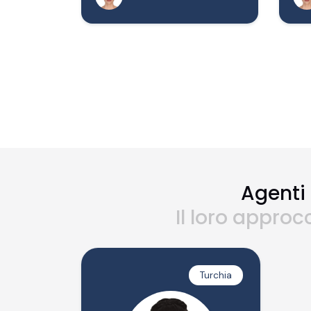
Agenti 
Il loro approc
Turchia