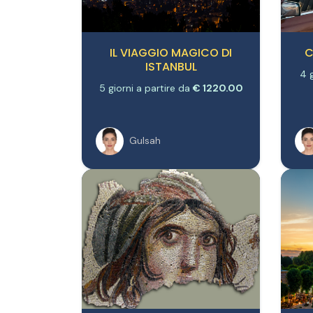
IL VIAGGIO MAGICO DI
C
ISTANBUL
4 g
5 giorni a partire da
€ 1220.00
Gulsah