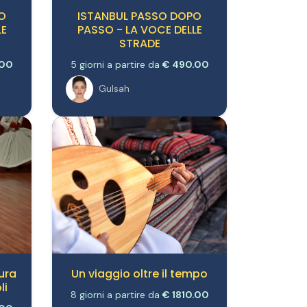
O
ISTANBUL PASSO DOPO
LE
PASSO - LA VOCE DELLE
STRADE
.00
5 giorni a partire da
€ 490.00
Gulsah
ura
Un viaggio oltre il tempo
li
8 giorni a partire da
€ 1810.00
.00