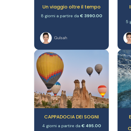
Un viaggio oltre il tempo
8 giorni a partire da
€ 3990.00
5 
Gulsah
CAPPADOCIA DEI SOGNI
4 giorni a partire da
€ 495.00
C