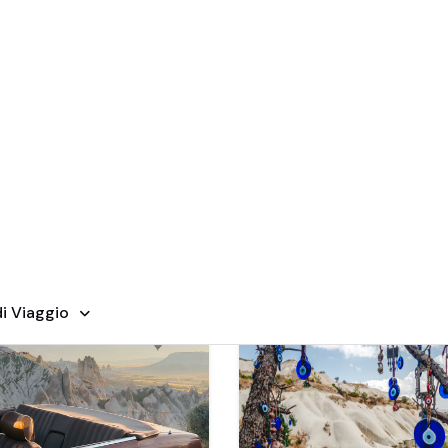
Lusso
Viaggiatori
Cultura e
Soste Veloci
Idee per 
Solitari
Patrimonio
Luna di Mi
Fuori dai
Percorsi
Battuti
gorie di Tour Su Misura e Sostenibili in Tu