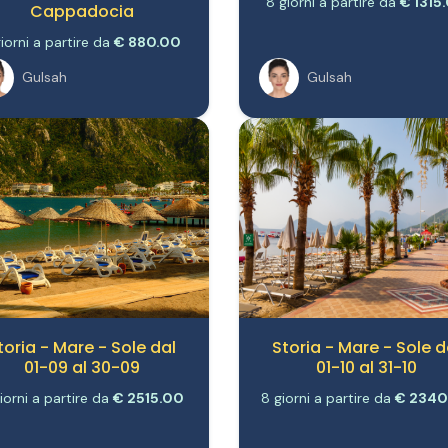
Cappadocia
giorni a partire da
€ 880.00
Gulsah
Gulsah
toria - Mare - Sole dal
Storia - Mare - Sole d
01-09 al 30-09
01-10 al 31-10
iorni a partire da
€ 2515.00
8 giorni a partire da
€ 2340