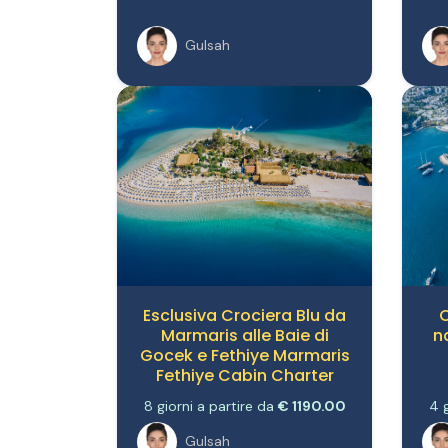
Gulsah
Esclusiva Crociera Blu da
C
Marmaris alle Baie di
n
Gocek e Fethiye Marmaris
Fethiye Cabin Charter
8 giorni a partire da
€ 1190.00
4 g
Gulsah