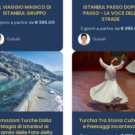
IL VIAGGIO MAGICO DI
ISTANBUL PASSO DOP
ISTANBUL GRUPPO
PASSO - LA VOCE DEL
STRADE
giorni a partire da
€ 585.00
5 giorni a partire da
€ 885
Gulsah
Gulsah
Emozioni Turche Dalla
Turchia Tra Storia Cult
Magia di Istanbul ai
e Paesaggi Incantevo
amini delle Fate della
8 giorni a partire da
€ 1315