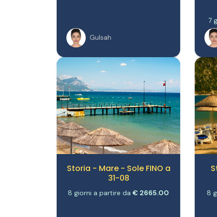
7 
Gulsah
Storia - Mare - Sole FINO a
S
31-08
8 giorni a partire da
€ 2665.00
8 g