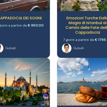
APPADOCIA DEI SOGNI
Emozioni Turche Dall
Magia di Istanbul ai
iorni a partire da
€ 950.00
Camini delle Fate del
Cappadocia
7 giorni a partire da
€ 1765
Gulsah
Gulsah