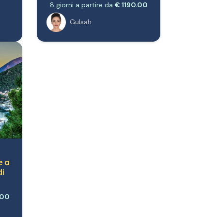
8 giorni a partire da
€ 1190.00
Gulsah
e a
di
.00