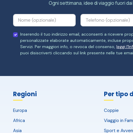
Ogni settimana, idee di viaggio fuori dai 
Inserendo il tuo indirizzo email, acconsenti a ricevere p
personalizzate elaborate automaticamente, incluse propo
Servizi. Per maggiori info, o revoca del consenso,
leggi l'I
puoi disiscriverti cliccando sul link presente nelle tue emai
Regioni
Per tipo 
Europa
Coppie
Africa
Viaggio in Fami
Asia
Sport e Avven