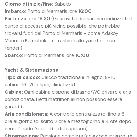
Giorno di inizio/fine:
Sabato
Imbarco:
Porto di Marmaris, ore
16:00
Partenza:
ore
18:30
(Gli arrivi tardivi saranno indirizzati al
punto di accesso più vicino possibile, che potrebbe
trovarsi fuori dal Porto di Marmaris – come Adaköy
Marina o Kumlubük – e trasferiti allo yacht con un
tender.)
Sbarco:
Porto di Marmaris, ore
10:00
Yacht & Sistemazione
Tipo di caicco:
Caicco tradizionale in legno, 8–10
cabine, 16–20 ospiti, climatizzato
Cabine:
Ogni cabina dispone di bagno/WC privato e aria
condizionata. I letti matrimoniali non possono essere
garantiti.
Aria condizionata:
A controllo centralizzato, fino a 6
ore al giorno (di solito 2 ore a mezzogiorno e 4 ore dopo
cena; l’orario è stabilito dal capitano).
Sistemazione:
Pensione completa (colazione, pranzo, tè