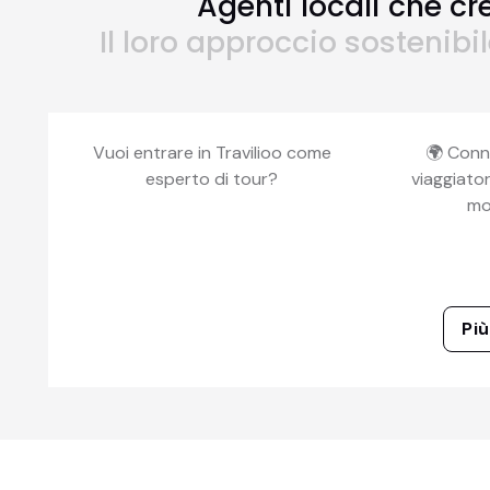
Agenti locali che cr
Il loro approccio sostenibi
Vuoi entrare in Travilioo come
🌍 Conn
esperto di tour?
viaggiator
mo
Più