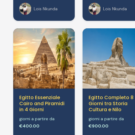
Lois Nkunda
Lois Nkunda
Egitto Essenziale
Egitto Completo 8
Cairo and Piramidi
Giorni tra Storia
in 4 Giorni
Cultura e Nilo
giorni a partire da
giorni a partire da
€400.00
€900.00