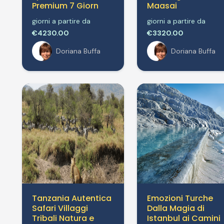
Premium 7 Giorn
Maasai
giorni a partire da
giorni a partire da
€4230.00
€3320.00
Doriana Buffa
Doriana Buffa
Tanzania Autentica
Emozioni Turche
Safari Villaggi
Dalla Magia di
Tribali Natura e
Istanbul ai Camini