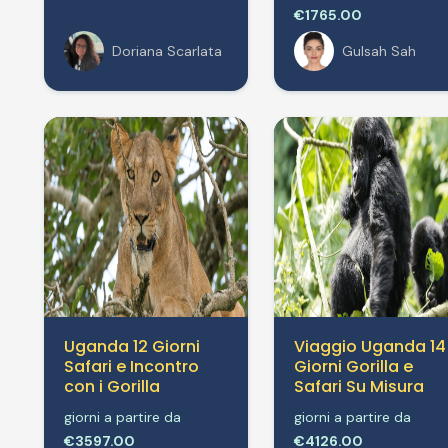
€1765.00
Doriana Scarlata
Gulsah Sah
Uganda 12 Giorni
Viaggio Uganda 14
Safari e Incontro
Giorni Gorilla e
con i Gorilla
Safari Su Misura
giorni a partire da
giorni a partire da
€3597.00
€4126.00