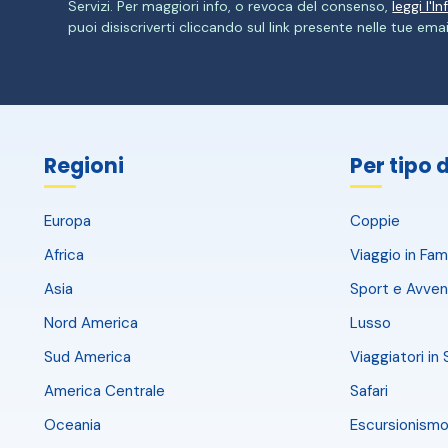
Servizi. Per maggiori info, o revoca del consenso,
leggi l'I
puoi disiscriverti cliccando sul link presente nelle tue emai
Regioni
Per tipo 
Europa
Coppie
Africa
Viaggio in Fami
Asia
Sport e Avven
Nord America
Lusso
Sud America
Viaggiatori in 
America Centrale
Safari
Oceania
Escursionismo