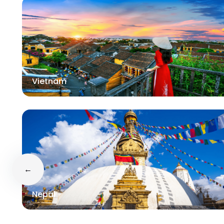
Vietnam
←
Nepal