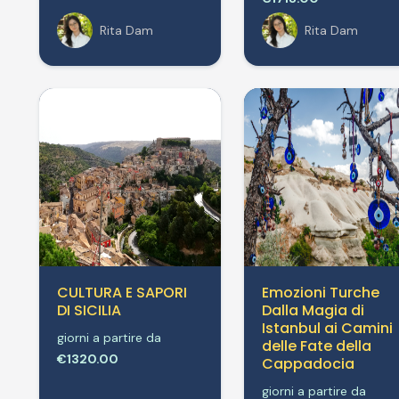
Rita Dam
Rita Dam
CULTURA E SAPORI
Emozioni Turche
DI SICILIA
Dalla Magia di
Istanbul ai Camini
giorni a partire da
delle Fate della
€1320.00
Cappadocia
giorni a partire da