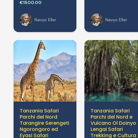
€1500.00
Navyo Eller
Navyo Eller
Tanzania Safari
Tanzania Safari
Parchi del Nord
Parchi del Nord e
Tarangire Serengeti
Vulcano Ol Doinyo
Ngorongoro ed
Lengai Safari
Eyasi Safari
Trekking e Cultura