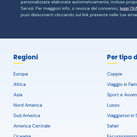
personalizzate elaborate automaticamente, incluse propo
Servizi. Per maggiori info, o revoca del consenso,
leggi l'I
puoi disiscriverti cliccando sul link presente nelle tue emai
Regioni
Per tipo 
Europa
Coppie
Africa
Viaggio in Fami
Asia
Sport e Avven
Nord America
Lusso
Sud America
Viaggiatori in 
America Centrale
Safari
Oceania
Escursionismo