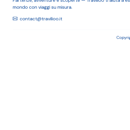
Partenze, avventure e scoperte — Travilioo ti aiuta a esp
mondo con viaggi su misura.
contact@travilioo.it
Copyri