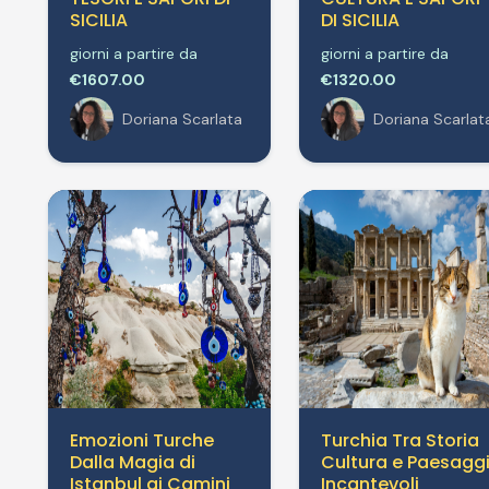
SICILIA
DI SICILIA
giorni a partire da
giorni a partire da
€1607.00
€1320.00
Doriana Scarlata
Doriana Scarlat
Emozioni Turche
Turchia Tra Storia
Dalla Magia di
Cultura e Paesagg
Istanbul ai Camini
Incantevoli