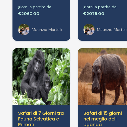
giorni a partire da
giorni a partire da
€2060.00
€2075.00
Maurizio Martelli
Maurizio Martell
Safari di 7 Giorni tra
Safari di 15 giorni
Fauna Selvatica e
nel meglio dell
Primati
Uganda