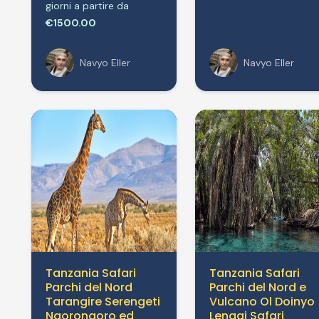
giorni a partire da
€1500.00
Navyo Eller
Navyo Eller
Tanzania Safari
Tanzania Safari
Parchi del Nord
Parchi del Nord e
Tarangire Serengeti
Vulcano Ol Doinyo
Ngorongoro ed
Lengai Safari