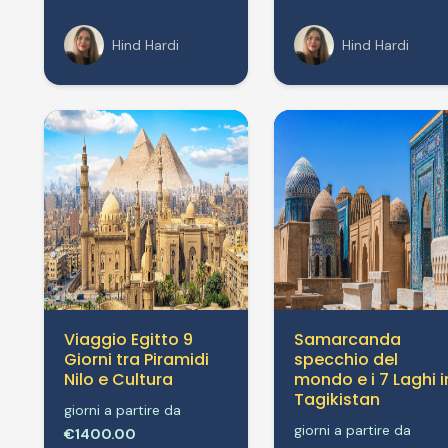
Hind Hardi
Hind Hardi
Viaggio Egitto 9
Samarcanda
Giorni tra Piramidi
specchio del
Nilo e Cultura
mondo e i 7 Laghi i
Tagikistan
giorni a partire da
giorni a partire da
€1400.00