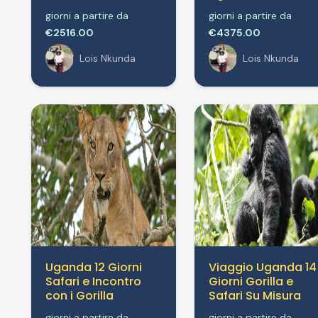
giorni a partire da
giorni a partire da
€2516.00
€4375.00
Lois Nkunda
Lois Nkunda
Uganda 12 Giorni
Viaggio Uganda 14
Safari e Incontro
Giorni Gorilla e
con i Gorilla
Safari Su Misura
giorni a partire da
giorni a partire da