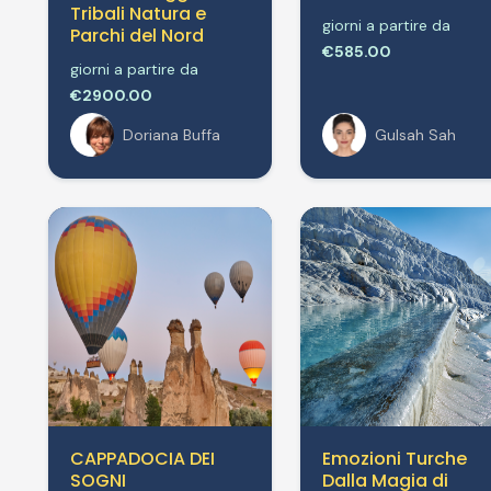
Tribali Natura e
giorni a partire da
Parchi del Nord
€585.00
giorni a partire da
€2900.00
Doriana Buffa
Gulsah Sah
CAPPADOCIA DEI
Emozioni Turche
SOGNI
Dalla Magia di