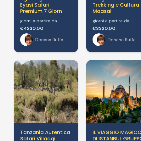
Eyasi Safari
Trekking e Cultura
Premium 7 Giorn
Maasai
giorni a partire da
giorni a partire da
€4230.00
€3320.00
Doriana Buffa
Doriana Buffa
Tanzania Autentica
IL VIAGGIO MAGIC
Safari Villaggi
DI ISTANBUL GRUPP