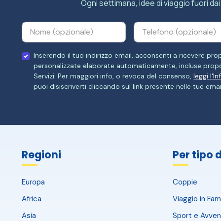
Ogni settimana, idee di viaggio fuori dai 
Inserendo il tuo indirizzo email, acconsenti a ricevere p
personalizzate elaborate automaticamente, incluse propo
Servizi. Per maggiori info, o revoca del consenso,
leggi l'I
puoi disiscriverti cliccando sul link presente nelle tue emai
Regioni
Per tipo 
Europa
Coppie
Africa
Viaggio in Fami
Asia
Sport e Avven